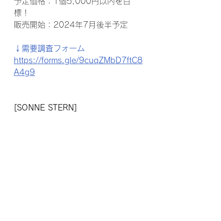
予定価格：1個5,000円以内を目
標！
販売開始：2024年7月後半予定
↓需要調査フォーム
https://forms.gle/9cuqZMbD7ftC8
A4g9
[SONNE STERN]
次世代のビーチサッカー選手を発掘
し、育てるプロジェクト
＊STERN：ドイツ語で「星」の意味