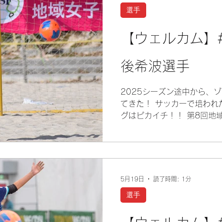
選手
【ウェルカム】#19
後希波選手
2025シーズン途中から、
てきた！ サッカーで培われ
グはピカイチ！！ 第8回地
では、ゾンネの守護神とし
した。 ビーチサッカーの伸
性格で、ゾンネを力強くバ
う。
5月19日
読了時間: 1分
選手