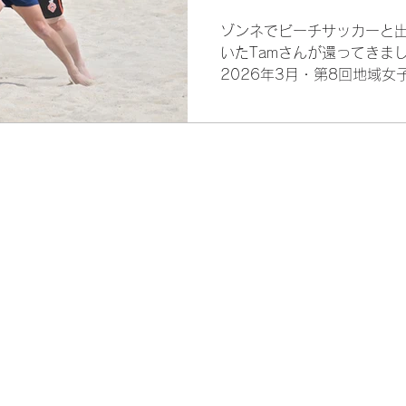
ゾンネでビーチサッカーと
いたTamさんが還ってきま
2026年3月・第8回地域
は、準決勝では前所属の東京
で、値千金の同点弾、逆転
動！ 存在感を示しました。
ない鋭い走り。ここぞで決め
ではのプレーをご期待くだ