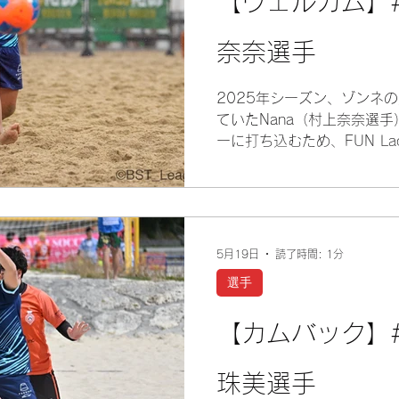
【ウェルカム】#9
奈奈選手
2025年シーズン、ゾンネ
ていたNana（村上奈奈選
ーに打ち込むため、FUN Lady'
移籍。 鴨川市に生活の拠点
して、2026年シーズン、躍
も、GKもこなせるマルチタ
る。 ベテランとしての経験
とだろう。 日本一を目指す
5月19日
読了時間: 1分
となること、間違いなし！
選手
【カムバック】#4
珠美選手