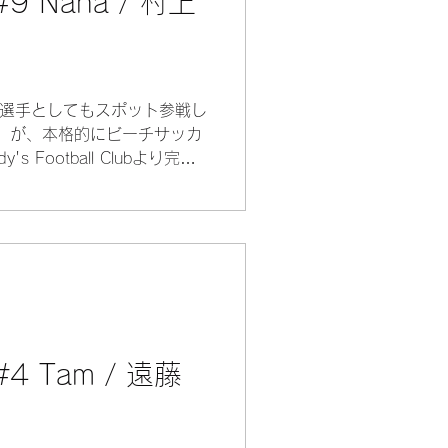
 Nana / 村上
の選手としてもスポット参戦し
手）が、本格的にビーチサッカ
s Football Clubより完全
も移し、ゾンネのダイナモと
動する！ FPでありながら
レントなプレーヤーでもあ
がゾンネに厚みをもたらすこ
ゾンネにとって頼もしい存在
 Tam / 遠藤