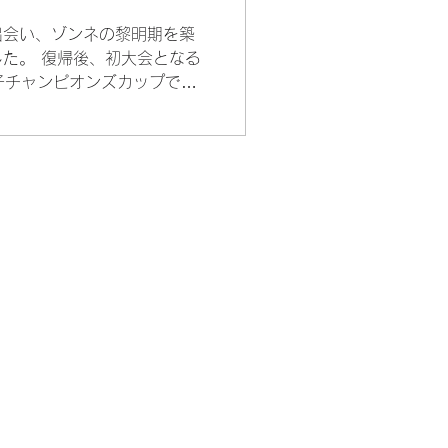
出会い、ゾンネの黎明期を築
した。 復帰後、初大会となる
女子チャンピオンズカップで
ヴェルディプライアナBS戦
弾を立て続けに叩き込み、躍
 無尽蔵の体力。衰えを知ら
る勝負強さ！ Tamさんなら
さい。