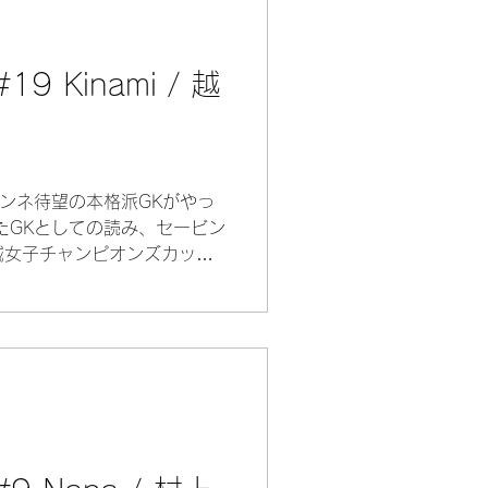
 Kinami / 越
ゾンネ待望の本格派GKがやっ
たGKとしての読み、セービン
域女子チャンピオンズカップ
て、全国3位入賞に大きく貢献
びしろ満載！ 持ち前の明るい
ックアップしてくれるだろ