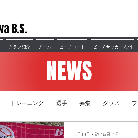
a B.S.
ス
クラブ紹介
チーム
ビーチコート
ビーチサッカー入門
NEWS
トレーニング
選手
募集
グッズ
フ
5月19日
読了時間: 1分