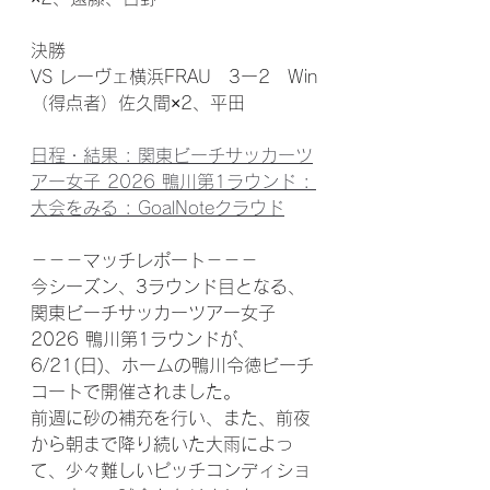
決勝
VS レーヴェ横浜FRAU　3ー2　Win
（得点者）佐久間×2、平田
日程・結果 : 関東ビーチサッカーツ
アー女子 2026 鴨川第1ラウンド : 
大会をみる : GoalNoteクラウド
－－－マッチレポート－－－
今シーズン、3ラウンド目となる、
関東ビーチサッカーツアー女子
2026 鴨川第1ラウンドが、
6/21(日)、ホームの鴨川令徳ビーチ
コートで開催されました。
前週に砂の補充を行い、また、前夜
から朝まで降り続いた大雨によっ
て、少々難しいピッチコンディショ