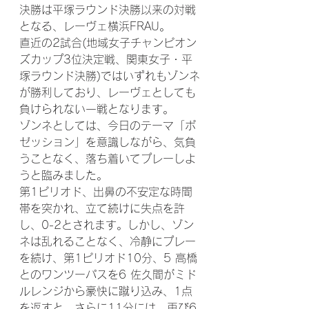
決勝は平塚ラウンド決勝以来の対戦
となる、レーヴェ横浜FRAU。
直近の2試合(地域女子チャンピオン
ズカップ3位決定戦、関東女子・平
塚ラウンド決勝)ではいずれもゾンネ
が勝利しており、レーヴェとしても
負けられない一戦となります。
ゾンネとしては、今日のテーマ「ポ
ゼッション」を意識しながら、気負
うことなく、落ち着いてプレーしよ
うと臨みました。
第1ピリオド、出鼻の不安定な時間
帯を突かれ、立て続けに失点を許
し、0-2とされます。しかし、ゾン
ネは乱れることなく、冷静にプレー
を続け、第1ピリオド10分、5 高橋
とのワンツーパスを6 佐久間がミド
ルレンジから豪快に蹴り込み、1点
を返すと、さらに11分には、再び6 