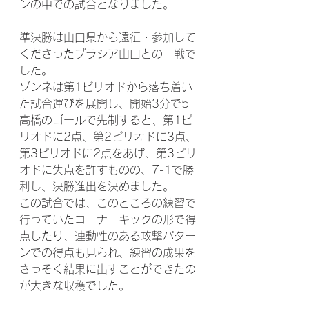
ンの中での試合となりました。
準決勝は山口県から遠征・参加して
くださったプラシア山口との一戦で
した。
ゾンネは第1ピリオドから落ち着い
た試合運びを展開し、開始3分で5 
高橋のゴールで先制すると、第1ピ
リオドに2点、第2ピリオドに3点、
第3ピリオドに2点をあげ、第3ピリ
オドに失点を許すものの、7-1で勝
利し、決勝進出を決めました。
この試合では、このところの練習で
行っていたコーナーキックの形で得
点したり、連動性のある攻撃パター
ンでの得点も見られ、練習の成果を
さっそく結果に出すことができたの
が大きな収穫でした。