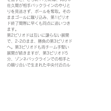
佐久間が相手バックラインのやりと
りを見逃さず、ボールを奪取。その
ままゴールに蹴り込み、第1ピリオ
ド終了間際に早くも同点に追いつき
ます。
第2ピリオドは互いに譲らない展開
で、2-2のまま、勝負の第3ピリオド
へ。第3ピリオドも両チーム手堅い
展開が続きますが、第3ピリオド5
分、ゾンネバックラインでの相手と
の競り合いで生まれた中央付近のル
ーズボールを10 平田が見事な身の
こなしで奪いマイボールとして、そ
のままシュート。これが決まって3-
2とついに勝ち越します。
ゾンネはその後も堅守が光り、今シ
ーズンの１つのテーマでもある、リ
ードした時間帯の戦い方も実践する